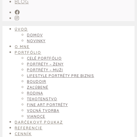
BLOG
ÚVOD
DOMOV
NOVINKY
O MNE
PORTFÓLIO
CELÉ PORTFÓLIO
PORTRÉTY – ŽENY
PORTRÉTY – MUŽI
LIFESTYLE PORTRÉTY PRE BIZNIS
BOUDOIR
ZAĽÚBENÉ
RODINA
TEHOTENSTVO
FINE ART PORTRÉTY
VOĽNÁ TVORBA
VIANOCE
DARČEKOVÝ POUKAZ
REFERENCIE
CENNÍK