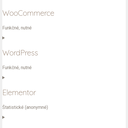
WooCommerce
Funkčné, nutné
Consent
to
service
WordPress
woocommerce
Funkčné, nutné
Consent
to
service
Elementor
wordpress
Štatistické (anonymné)
Consent
to