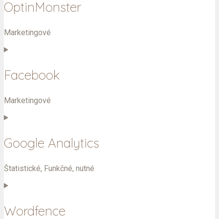
service
OptinMonster
elementor
Marketingové
Consent
to
service
Facebook
optinmonster
Marketingové
Consent
to
service
Google Analytics
facebook
Štatistické, Funkčné, nutné
Consent
to
service
Wordfence
google-