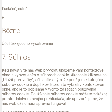
analytics
Funkčné, nutné
Consent
to
service
Rôzne
wordfence
Účel čakajúceho vyšetrovania
Consent
7. Súhlas
to
service
rôzne
Keď navštívite náš web prvýkrát, ukážeme vám kontextové
okno s vysvetlením o súboroch cookie. Akonáhle kliknete na
„Uložiť predvoľby“, súhlasíte s tým, že použijeme kategórie
súborov cookie a doplnkov, ktoré ste vybrali v kontextovom
okne, ako je to popísané v týchto zásadách používania
súborov cookie. Používanie súborov cookie môžete zakázať
prostredníctvom svojho prehliadača, ale upozorňujeme, že
náš web už nemusí správne fungovať.